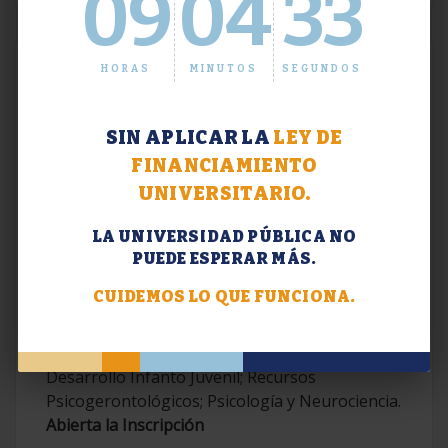
09
04
34
HORAS
MINUTOS
SEGUNDOS
SIN APLICAR LA
LEY DE
FINANCIAMIENTO
UNIVERSITARIO.
LA UNIVERSIDAD PÚBLICA NO
PUEDE ESPERAR MÁS.
Extensión. Diplomaturas 2026.
CUIDEMOS LO QUE FUNCIONA.
Terapias Cognitivo-Conductuales
Contemporáneas; Problemáticas en el
Desarrollo Infanto Juvenil; Recursos
Psicogerontológicos; Psicología y Neurociencia.
Abierta la Inscripción