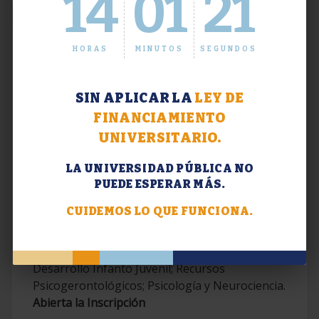
14
01
22
HORAS
MINUTOS
SEGUNDOS
SIN APLICAR LA
LEY DE
FINANCIAMIENTO
UNIVERSITARIO.
LA UNIVERSIDAD PÚBLICA NO
PUEDE ESPERAR MÁS.
Extensión. Diplomaturas 2026.
CUIDEMOS LO QUE FUNCIONA.
Terapias Cognitivo-Conductuales
Contemporáneas; Problemáticas en el
Desarrollo Infanto Juvenil; Recursos
Psicogerontológicos; Psicología y Neurociencia.
Abierta la Inscripción