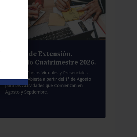
.
Cursos de Extensión.
Segundo Cuatrimestre 2026.
Pasantías. Cursos Virtuales y Presenciales.
Inscripción Abierta a partir del 1° de Agosto
para las Actividades que Comienzan en
Agosto y Septiembre.