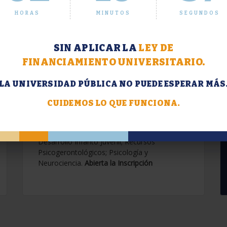
HORAS
MINUTOS
SEGUNDOS
SIN APLICAR LA
LEY DE
FINANCIAMIENTO UNIVERSITARIO.
LA UNIVERSIDAD PÚBLICA NO PUEDE ESPERAR MÁS
Extensión. Diplomaturas
2026.
CUIDEMOS LO QUE FUNCIONA.
Terapias Cognitivo-Conductuales
Contemporáneas; Problemáticas en el
Desarrollo Infanto Juvenil; Recursos
Psicogerontológicos; Psicología y
Neurociencia.
Abierta la Inscripción