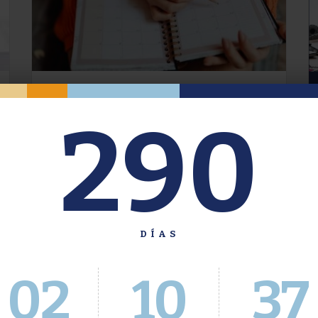
Oferta de Grado. Segundo
290
Cuatrimestre 2026.
Inscripción del 30 de julio al 4 de agosto a
través del Sistema Académico
DÍAS
02
10
38