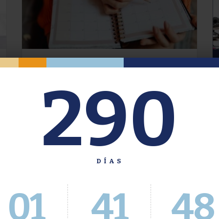
Oferta de Grado. Segundo
290
Cuatrimestre 2026.
Inscripción del 30 de julio al 4 de agosto a
través del Sistema Académico
DÍAS
01
41
49