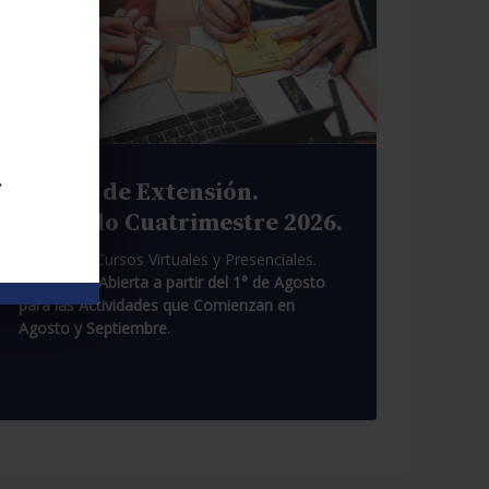
.
Cursos de Extensión.
Segundo Cuatrimestre 2026.
Pasantías. Cursos Virtuales y Presenciales.
Inscripción Abierta a partir del 1° de Agosto
para las Actividades que Comienzan en
Agosto y Septiembre.