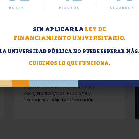
HORAS
MINUTOS
SEGUNDOS
SIN APLICAR LA
LEY DE
FINANCIAMIENTO UNIVERSITARIO.
LA UNIVERSIDAD PÚBLICA NO PUEDE ESPERAR MÁS
Extensión. Diplomaturas
2026.
CUIDEMOS LO QUE FUNCIONA.
Terapias Cognitivo-Conductuales
Contemporáneas; Problemáticas en el
Desarrollo Infanto Juvenil; Recursos
Psicogerontológicos; Psicología y
Neurociencia.
Abierta la Inscripción