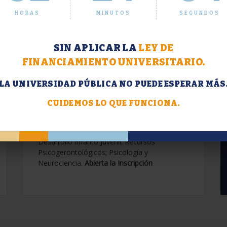
HORAS
MINUTOS
SEGUNDOS
SIN APLICAR LA
LEY DE
FINANCIAMIENTO UNIVERSITARIO.
LA UNIVERSIDAD PÚBLICA NO PUEDE ESPERAR MÁS
Extensión. Diplomaturas
2026.
CUIDEMOS LO QUE FUNCIONA.
Terapias Cognitivo-Conductuales
Contemporáneas; Problemáticas en el
Desarrollo Infanto Juvenil; Recursos
Psicogerontológicos; Psicología y
Neurociencia.
Abierta la Inscripción