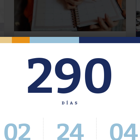
Oferta de Grado. Segundo
290
Cuatrimestre 2026.
Inscripción del 30 de julio al 4 de agosto a
través del Sistema Académico
DÍAS
02
24
05