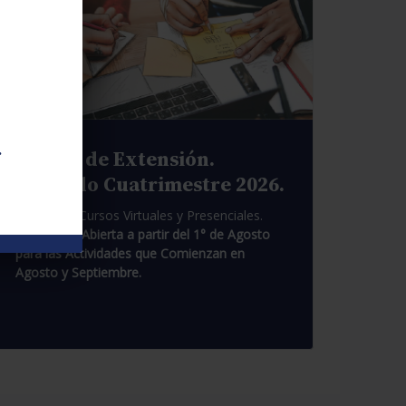
.
Cursos de Extensión.
Segundo Cuatrimestre 2026.
Pasantías. Cursos Virtuales y Presenciales.
Inscripción Abierta a partir del 1° de Agosto
para las Actividades que Comienzan en
Agosto y Septiembre.