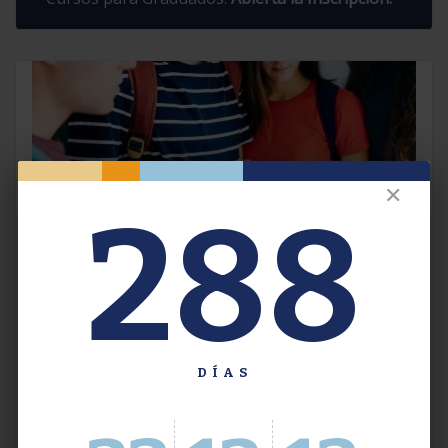
✕
288
Extensión. Jornadas, Talleres y
Congresos 2026.
DÍAS
Acceso a las Actividades Programadas para
2026. Modalidad Presencial y Virtual.
Con
Inscripción Previa.