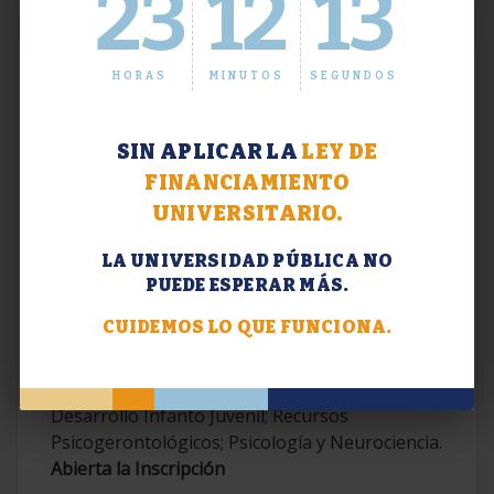
23
12
14
HORAS
MINUTOS
SEGUNDOS
SIN APLICAR LA
LEY DE
FINANCIAMIENTO
UNIVERSITARIO.
LA UNIVERSIDAD PÚBLICA NO
PUEDE ESPERAR MÁS.
Extensión. Diplomaturas 2026.
CUIDEMOS LO QUE FUNCIONA.
Terapias Cognitivo-Conductuales
Contemporáneas; Problemáticas en el
Desarrollo Infanto Juvenil; Recursos
Psicogerontológicos; Psicología y Neurociencia.
Abierta la Inscripción