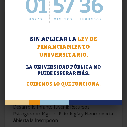
01
57
37
HORAS
MINUTOS
SEGUNDOS
SIN APLICAR LA
LEY DE
FINANCIAMIENTO
UNIVERSITARIO.
LA UNIVERSIDAD PÚBLICA NO
PUEDE ESPERAR MÁS.
Extensión. Diplomaturas 2026.
CUIDEMOS LO QUE FUNCIONA.
Terapias Cognitivo-Conductuales
Contemporáneas; Problemáticas en el
Desarrollo Infanto Juvenil; Recursos
Psicogerontológicos; Psicología y Neurociencia.
Abierta la Inscripción