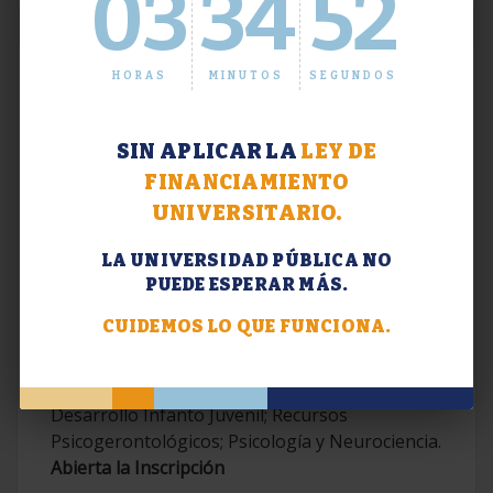
03
34
53
HORAS
MINUTOS
SEGUNDOS
SIN APLICAR LA
LEY DE
FINANCIAMIENTO
UNIVERSITARIO.
LA UNIVERSIDAD PÚBLICA NO
PUEDE ESPERAR MÁS.
Extensión. Diplomaturas 2026.
CUIDEMOS LO QUE FUNCIONA.
Terapias Cognitivo-Conductuales
Contemporáneas; Problemáticas en el
Desarrollo Infanto Juvenil; Recursos
Psicogerontológicos; Psicología y Neurociencia.
Abierta la Inscripción