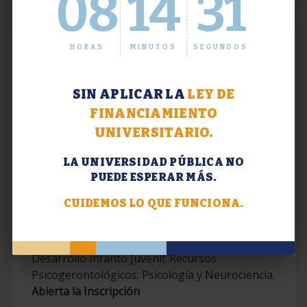
08
14
32
HORAS
MINUTOS
SEGUNDOS
SIN APLICAR LA
LEY DE
FINANCIAMIENTO
UNIVERSITARIO.
LA UNIVERSIDAD PÚBLICA NO
PUEDE ESPERAR MÁS.
Extensión. Diplomaturas 2026.
CUIDEMOS LO QUE FUNCIONA.
Terapias Cognitivo-Conductuales
Contemporáneas; Problemáticas en el
Desarrollo Infanto Juvenil; Recursos
Psicogerontológicos; Psicología y Neurociencia.
Abierta la Inscripción