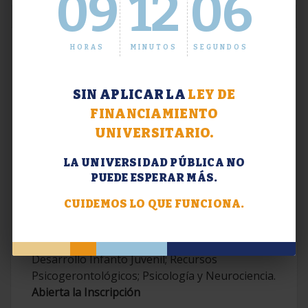
09
12
06
HORAS
MINUTOS
SEGUNDOS
SIN APLICAR LA
LEY DE
FINANCIAMIENTO
UNIVERSITARIO.
LA UNIVERSIDAD PÚBLICA NO
PUEDE ESPERAR MÁS.
Extensión. Diplomaturas 2026.
CUIDEMOS LO QUE FUNCIONA.
Terapias Cognitivo-Conductuales
Contemporáneas; Problemáticas en el
Desarrollo Infanto Juvenil; Recursos
Psicogerontológicos; Psicología y Neurociencia.
Abierta la Inscripción