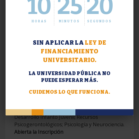
10
25
21
HORAS
MINUTOS
SEGUNDOS
SIN APLICAR LA
LEY DE
FINANCIAMIENTO
UNIVERSITARIO.
LA UNIVERSIDAD PÚBLICA NO
PUEDE ESPERAR MÁS.
Extensión. Diplomaturas 2026.
CUIDEMOS LO QUE FUNCIONA.
Terapias Cognitivo-Conductuales
Contemporáneas; Problemáticas en el
Desarrollo Infanto Juvenil; Recursos
Psicogerontológicos; Psicología y Neurociencia.
Abierta la Inscripción