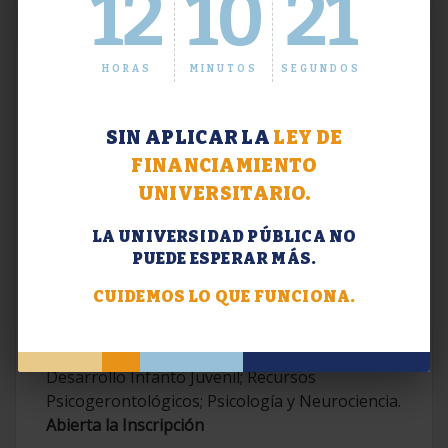
12
10
22
HORAS
MINUTOS
SEGUNDOS
SIN APLICAR LA
LEY DE
FINANCIAMIENTO
UNIVERSITARIO.
LA UNIVERSIDAD PÚBLICA NO
PUEDE ESPERAR MÁS.
Extensión. Diplomaturas 2026.
CUIDEMOS LO QUE FUNCIONA.
Terapias Cognitivo-Conductuales
Contemporáneas; Problemáticas en el
Desarrollo Infanto Juvenil; Recursos
Psicogerontológicos; Psicología y Neurociencia.
Abierta la Inscripción