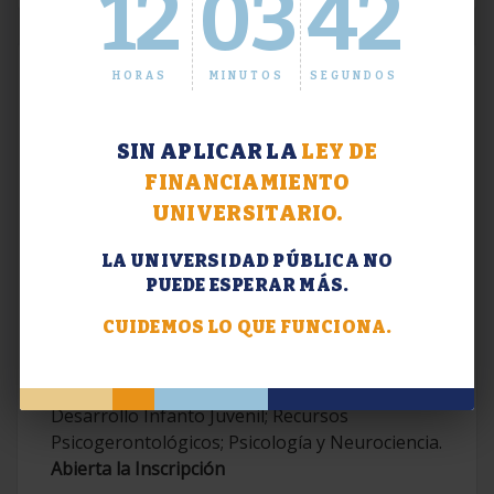
12
03
43
HORAS
MINUTOS
SEGUNDOS
SIN APLICAR LA
LEY DE
FINANCIAMIENTO
UNIVERSITARIO.
LA UNIVERSIDAD PÚBLICA NO
PUEDE ESPERAR MÁS.
Extensión. Diplomaturas 2026.
CUIDEMOS LO QUE FUNCIONA.
Terapias Cognitivo-Conductuales
Contemporáneas; Problemáticas en el
Desarrollo Infanto Juvenil; Recursos
Psicogerontológicos; Psicología y Neurociencia.
Abierta la Inscripción