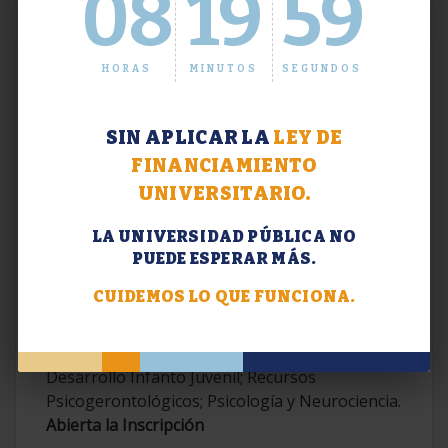
08
20
00
HORAS
MINUTOS
SEGUNDOS
SIN APLICAR LA
LEY DE
FINANCIAMIENTO
UNIVERSITARIO.
LA UNIVERSIDAD PÚBLICA NO
PUEDE ESPERAR MÁS.
Extensión. Diplomaturas 2026.
CUIDEMOS LO QUE FUNCIONA.
Terapias Cognitivo-Conductuales
Contemporáneas; Problemáticas en el
Desarrollo Infanto Juvenil; Recursos
Psicogerontológicos; Psicología y Neurociencia.
Abierta la Inscripción