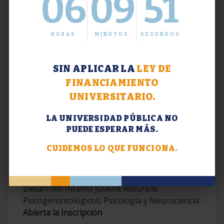
06
09
52
HORAS
MINUTOS
SEGUNDOS
SIN APLICAR LA
LEY DE
FINANCIAMIENTO
UNIVERSITARIO.
LA UNIVERSIDAD PÚBLICA NO
PUEDE ESPERAR MÁS.
Extensión. Diplomaturas 2026.
CUIDEMOS LO QUE FUNCIONA.
Terapias Cognitivo-Conductuales
Contemporáneas; Problemáticas en el
Desarrollo Infanto Juvenil; Recursos
Psicogerontológicos; Psicología y Neurociencia.
Abierta la Inscripción