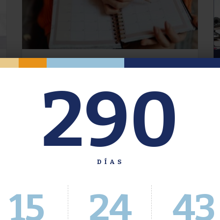
Oferta de Grado. Segundo
290
Cuatrimestre 2026.
Inscripción del 30 de julio al 4 de agosto a
través del Sistema Académico
DÍAS
15
24
44