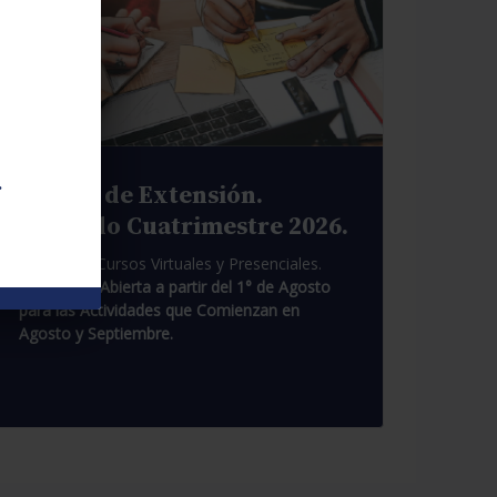
.
Cursos de Extensión.
Segundo Cuatrimestre 2026.
Pasantías. Cursos Virtuales y Presenciales.
Inscripción Abierta a partir del 1° de Agosto
para las Actividades que Comienzan en
Agosto y Septiembre.