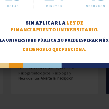
HORAS
MINUTOS
SEGUNDOS
SIN APLICAR LA
LEY DE
FINANCIAMIENTO UNIVERSITARIO.
LA UNIVERSIDAD PÚBLICA NO PUEDE ESPERAR MÁS
Extensión. Diplomaturas
2026.
CUIDEMOS LO QUE FUNCIONA.
Terapias Cognitivo-Conductuales
Contemporáneas; Problemáticas en el
Desarrollo Infanto Juvenil; Recursos
Psicogerontológicos; Psicología y
Neurociencia.
Abierta la Inscripción