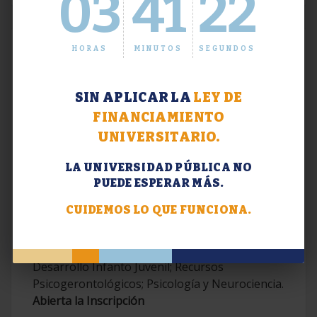
03
41
23
HORAS
MINUTOS
SEGUNDOS
SIN APLICAR LA
LEY DE
FINANCIAMIENTO
UNIVERSITARIO.
LA UNIVERSIDAD PÚBLICA NO
PUEDE ESPERAR MÁS.
Extensión. Diplomaturas 2026.
CUIDEMOS LO QUE FUNCIONA.
Terapias Cognitivo-Conductuales
Contemporáneas; Problemáticas en el
Desarrollo Infanto Juvenil; Recursos
Psicogerontológicos; Psicología y Neurociencia.
Abierta la Inscripción