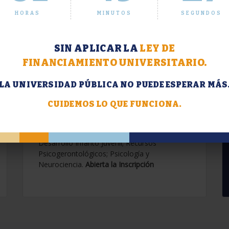
HORAS
MINUTOS
SEGUNDOS
SIN APLICAR LA
LEY DE
FINANCIAMIENTO UNIVERSITARIO.
LA UNIVERSIDAD PÚBLICA NO PUEDE ESPERAR MÁS
Extensión. Diplomaturas
2026.
CUIDEMOS LO QUE FUNCIONA.
Terapias Cognitivo-Conductuales
Contemporáneas; Problemáticas en el
Desarrollo Infanto Juvenil; Recursos
Psicogerontológicos; Psicología y
Neurociencia.
Abierta la Inscripción