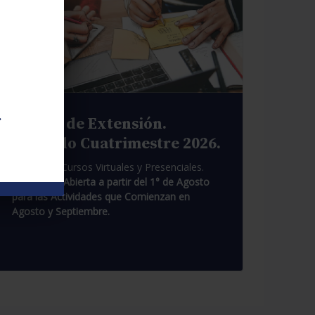
.
Cursos de Extensión.
Segundo Cuatrimestre 2026.
Pasantías. Cursos Virtuales y Presenciales.
Inscripción Abierta a partir del 1° de Agosto
para las Actividades que Comienzan en
Agosto y Septiembre.