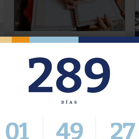
Oferta de Grado. Segundo
289
Cuatrimestre 2026.
Inscripción del 30 de julio al 4 de agosto a
través del Sistema Académico
DÍAS
01
49
28