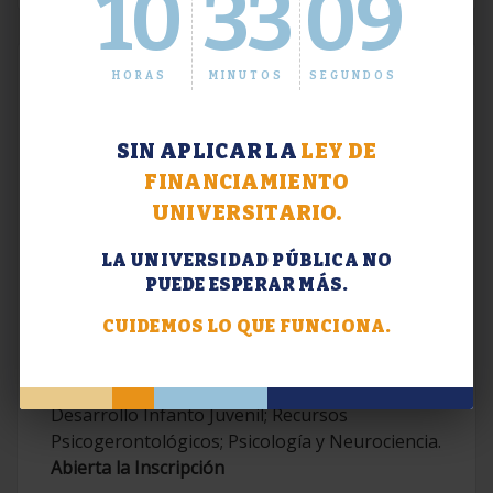
10
33
10
HORAS
MINUTOS
SEGUNDOS
SIN APLICAR LA
LEY DE
FINANCIAMIENTO
UNIVERSITARIO.
LA UNIVERSIDAD PÚBLICA NO
PUEDE ESPERAR MÁS.
Extensión. Diplomaturas 2026.
CUIDEMOS LO QUE FUNCIONA.
Terapias Cognitivo-Conductuales
Contemporáneas; Problemáticas en el
Desarrollo Infanto Juvenil; Recursos
Psicogerontológicos; Psicología y Neurociencia.
Abierta la Inscripción