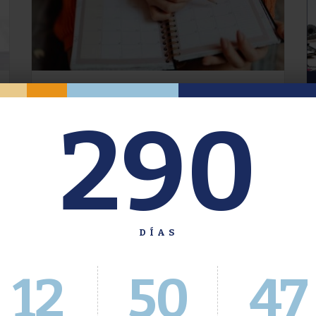
Oferta de Grado. Segundo
290
Cuatrimestre 2026.
Inscripción del 30 de julio al 4 de agosto a
través del Sistema Académico
DÍAS
12
50
48