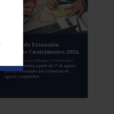
.
Cursos de Extensión.
Segundo Cuatrimestre 2026.
Pasantías. Cursos Virtuales y Presenciales.
Inscripción Abierta a partir del 1° de Agosto
para las Actividades que Comienzan en
Agosto y Septiembre.