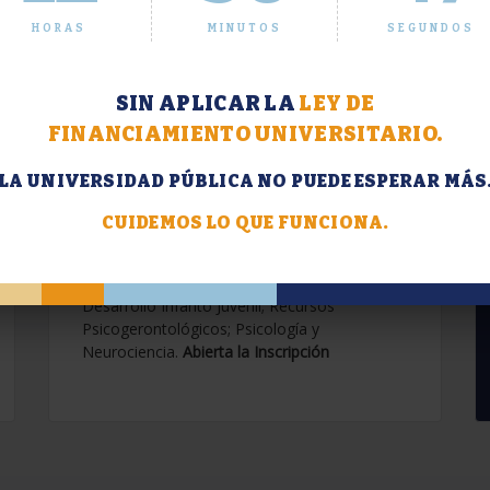
HORAS
MINUTOS
SEGUNDOS
SIN APLICAR LA
LEY DE
FINANCIAMIENTO UNIVERSITARIO.
LA UNIVERSIDAD PÚBLICA NO PUEDE ESPERAR MÁS
Extensión. Diplomaturas
2026.
CUIDEMOS LO QUE FUNCIONA.
Terapias Cognitivo-Conductuales
Contemporáneas; Problemáticas en el
Desarrollo Infanto Juvenil; Recursos
Psicogerontológicos; Psicología y
Neurociencia.
Abierta la Inscripción