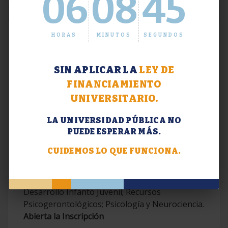
06
08
46
HORAS
MINUTOS
SEGUNDOS
SIN APLICAR LA
LEY DE
FINANCIAMIENTO
UNIVERSITARIO.
LA UNIVERSIDAD PÚBLICA NO
PUEDE ESPERAR MÁS.
Extensión. Diplomaturas 2026.
CUIDEMOS LO QUE FUNCIONA.
Terapias Cognitivo-Conductuales
Contemporáneas; Problemáticas en el
Desarrollo Infanto Juvenil; Recursos
Psicogerontológicos; Psicología y Neurociencia.
Abierta la Inscripción