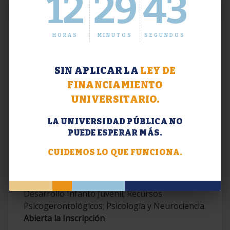
12
29
44
HORAS
MINUTOS
SEGUNDOS
SIN APLICAR LA
LEY DE
FINANCIAMIENTO
UNIVERSITARIO.
LA UNIVERSIDAD PÚBLICA NO
PUEDE ESPERAR MÁS.
Extensión. Diplomaturas 2026.
CUIDEMOS LO QUE FUNCIONA.
Terapias Cognitivo-Conductuales
Contemporáneas; Problemáticas en el
Desarrollo Infanto Juvenil; Recursos
Psicogerontológicos; Psicología y Neurociencia.
Abierta la Inscripción