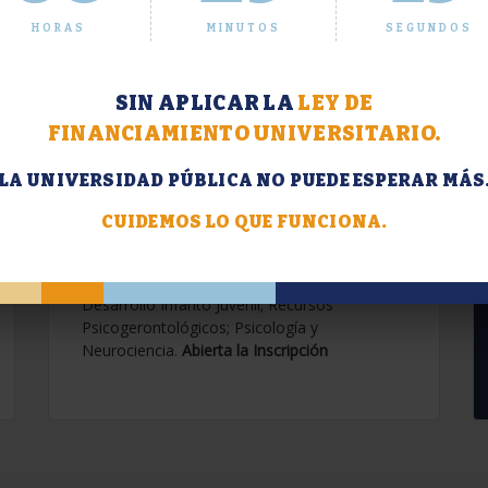
HORAS
MINUTOS
SEGUNDOS
SIN APLICAR LA
LEY DE
FINANCIAMIENTO UNIVERSITARIO.
LA UNIVERSIDAD PÚBLICA NO PUEDE ESPERAR MÁS
Extensión. Diplomaturas
2026.
CUIDEMOS LO QUE FUNCIONA.
Terapias Cognitivo-Conductuales
Contemporáneas; Problemáticas en el
Desarrollo Infanto Juvenil; Recursos
Psicogerontológicos; Psicología y
Neurociencia.
Abierta la Inscripción