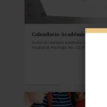
Calendario Académico 2026.
Acceso al Calendario Académico 2026 de la
Facultad de Psicología. Res. CD N°1112/25.