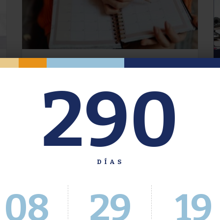
Oferta de Grado. Segundo
290
Cuatrimestre 2026.
Inscripción del 30 de julio al 4 de agosto a
través del Sistema Académico
DÍAS
08
29
20