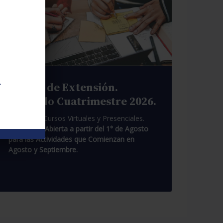
.
Cursos de Extensión.
Segundo Cuatrimestre 2026.
Pasantías. Cursos Virtuales y Presenciales.
Inscripción Abierta a partir del 1° de Agosto
para las Actividades que Comienzan en
Agosto y Septiembre.