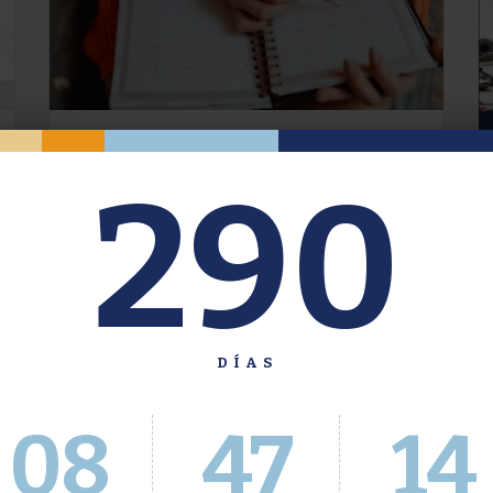
Oferta de Grado. Segundo
290
Cuatrimestre 2026.
Inscripción del 30 de julio al 4 de agosto a
través del Sistema Académico
DÍAS
08
47
15