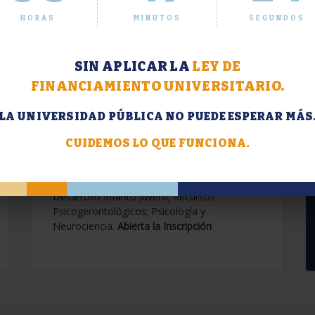
HORAS
MINUTOS
SEGUNDOS
SIN APLICAR LA
LEY DE
FINANCIAMIENTO UNIVERSITARIO.
LA UNIVERSIDAD PÚBLICA NO PUEDE ESPERAR MÁS
Extensión. Diplomaturas
2026.
CUIDEMOS LO QUE FUNCIONA.
Terapias Cognitivo-Conductuales
Contemporáneas; Problemáticas en el
Desarrollo Infanto Juvenil; Recursos
Psicogerontológicos; Psicología y
Neurociencia.
Abierta la Inscripción