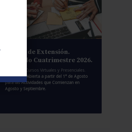
.
Cursos de Extensión.
Segundo Cuatrimestre 2026.
Pasantías. Cursos Virtuales y Presenciales.
Inscripción Abierta a partir del 1° de Agosto
para las Actividades que Comienzan en
Agosto y Septiembre.