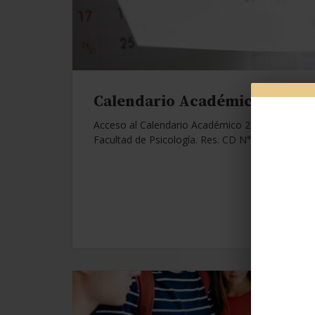
Calendario Académico 2026.
Acceso al Calendario Académico 2026 de la
Facultad de Psicología. Res. CD N°1112/25.