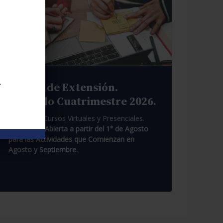
.
Cursos de Extensión.
Segundo Cuatrimestre 2026.
Pasantías. Cursos Virtuales y Presenciales.
Inscripción Abierta a partir del 1° de Agosto
para las Actividades que Comienzan en
Agosto y Septiembre.