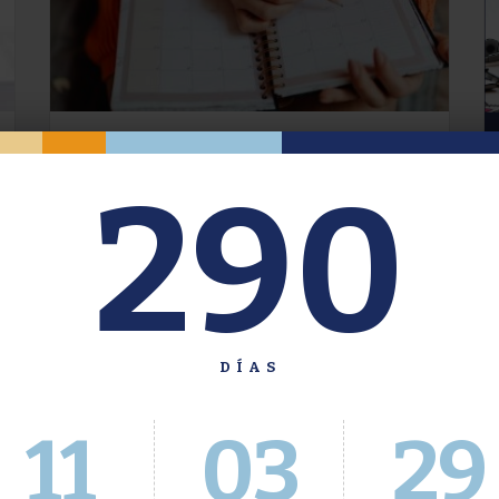
Oferta de Grado. Segundo
290
Cuatrimestre 2026.
Inscripción del 30 de julio al 4 de agosto a
través del Sistema Académico
DÍAS
11
03
29