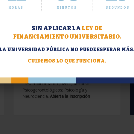
HORAS
MINUTOS
SEGUNDOS
SIN APLICAR LA
LEY DE
FINANCIAMIENTO UNIVERSITARIO.
LA UNIVERSIDAD PÚBLICA NO PUEDE ESPERAR MÁS
Extensión. Diplomaturas
2026.
CUIDEMOS LO QUE FUNCIONA.
Terapias Cognitivo-Conductuales
Contemporáneas; Problemáticas en el
Desarrollo Infanto Juvenil; Recursos
Psicogerontológicos; Psicología y
Neurociencia.
Abierta la Inscripción