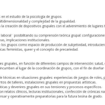
s en el estudio de la psicología de grupos.
ltidimensionalidad y complejidad de la grupalidad.
on la creación de dispositivos grupales con el advenimiento de lugare
o laboral¨ posibilitando su comprensión teórica grupal: configuracion
as, implicaciones institucionales.
re los grupos como espacio de producción de subjetividad, introducie
ticas feministas, queer y el concepto de precariedad.
nes grupales, en función de diferentes campos de intervención: salud, 
 incumben al lugar de la coordinación de grupos, con el fin de diseña
de técnicas en situaciones grupales: experiencias de juegos de roles,
tos de talleres, instalaciones grupales en propuestas artísticas.
ticas y devenires grupales en sus tensiones y procesos específicos.
con relatos clínicos, lecturas institucionales, confección de crónicas 
sar y operativamente preparatorias para la futura tesina de grado.