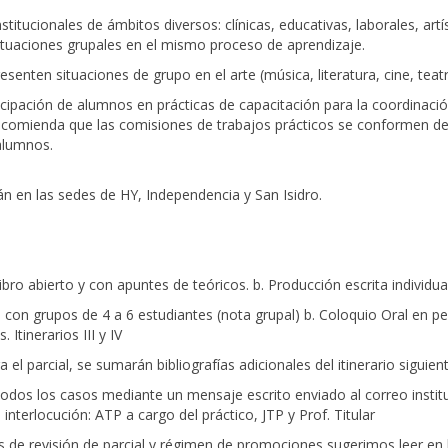
titucionales de ámbitos diversos: clínicas, educativas, laborales, artí
situaciones grupales en el mismo proceso de aprendizaje.
esenten situaciones de grupo en el arte (música, literatura, cine, teatr
ticipación de alumnos en prácticas de capacitación para la coordinaci
e recomienda que las comisiones de trabajos prácticos se conformen
alumnos.
án en las sedes de HY, Independencia y San Isidro.
bro abierto y con apuntes de teóricos. b. Producción escrita individual (
a con grupos de 4 a 6 estudiantes (nota grupal) b. Coloquio Oral en pe
Itinerarios III y IV
ra el parcial, se sumarán bibliografías adicionales del itinerario sigui
 todos los casos mediante un mensaje escrito enviado al correo instit
interlocución: ATP a cargo del práctico, JTP y Prof. Titular
 de revisión de parcial y régimen de promociones sugerimos leer en 