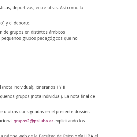
sticas, deportivas, entre otras. Así como la
o) y el deporte.
ón de grupos en distintos ámbitos
 de pequeños grupos pedagógicos que no
nota individual). Itinerarios I Y II
queños grupos (nota individual). La nota final de
ente u otras consignadas en el presente dossier.
ucional
explicitando los
grupos2@psi.uba.ar
la página web de la Facultad de Psicología UBA el