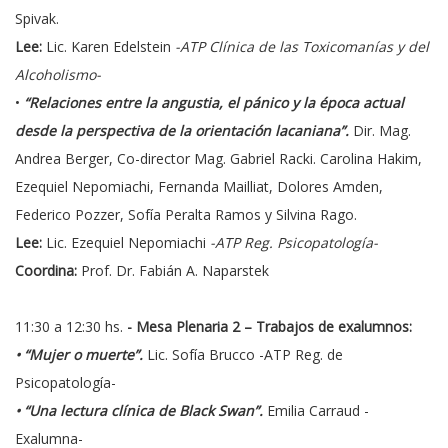
Spivak.
Lee:
Lic. Karen Edelstein
-ATP Clínica de las Toxicomanías y del
Alcoholismo-
•
“Relaciones entre la angustia, el pánico y la época actual
desde la perspectiva de la orientación lacaniana”.
Dir. Mag.
Andrea Berger, Co-director Mag. Gabriel Racki. Carolina Hakim,
Ezequiel Nepomiachi, Fernanda Mailliat, Dolores Amden,
Federico Pozzer, Sofía Peralta Ramos y Silvina Rago.
Lee:
Lic. Ezequiel Nepomiachi
-ATP Reg. Psicopatología-
Coordina:
Prof. Dr. Fabián A. Naparstek
11:30 a 12:30 hs.
- Mesa Plenaria 2 – Trabajos de exalumnos:
•
“Mujer o muerte”.
Lic. Sofía Brucco -ATP Reg. de
Psicopatología-
•
“Una lectura clínica de Black Swan”.
Emilia Carraud -
Exalumna-