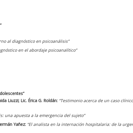
”
rno al diagnóstico en psicoanálisis”
agnóstico en el abordaje psicoanalítico”
 adolescentes”
ida Liuzzi; Lic. Érica G. Roldán:
“Testimonio acerca de un caso clínic
sis: una apuesta a la emergencia del sujeto”
 Germán Yañez:
“El analista en la internación hospitalaria: de la urg