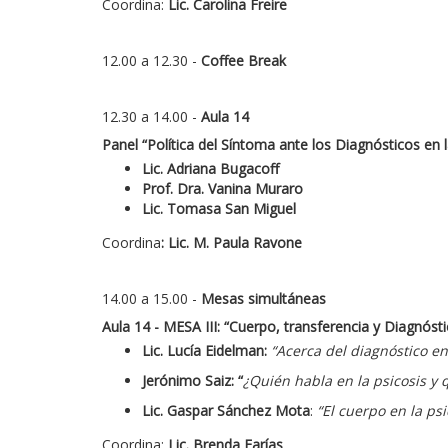
Coordina:
Lic. Carolina Freire
12.00 a 12.30 -
Coffee Break
12.30 a 14.00 -
Aula 14
Panel
“Política del Síntoma ante los Diagnósticos en 
Lic. Adriana Bugacoff
Prof. Dra. Vanina Muraro
Lic. Tomasa San Miguel
Coordina
: Lic. M. Paula Ravone
14.00 a 15.00 -
Mesas
simultáneas
Aula 14 -
MESA III:
“
Cuerpo, transferencia y Diagnósti
Lic. Lucía Eidelman
:
“Acerca del diagnóstico en
Jerónimo Saiz
: “
¿Quién habla en la psicosis y 
Lic. Gaspar Sánchez Mota
:
“El cuerpo en la psi
Coordina:
Lic. Brenda Farías