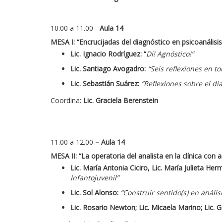
10.00 a 11.00 -
Aula 14
MESA I:
“Encrucijadas del diagnóstico en psicoanálisis
Lic. Ignacio Rodríguez:
“
Di! Agnóstico!”
Lic. Santiago Avogadro:
“Seis reflexiones en to
Lic. Sebastián Suárez:
“Reflexiones sobre el di
Coordina:
Lic.
Graciela Berenstein
11.00 a 12.00
– Aula 14
MESA II: “La operatoria del analista en la clínica con
Lic. María Antonia Ciciro, Lic. María Julieta Herm
Infantojuvenil”
Lic. Sol Alonso:
“Construir sentido(s) en análi
Lic. Rosario Newton; Lic. Micaela Marino; Lic.