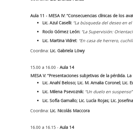
Aula 11 -
MESA IV:
“
Consecuencias clínicas de los avat
Lic. Azul Caselli
:
“La búsqueda del deseo en el 
Rocío Gómez León
:
“La Supervisión: Orientac
Lic. Martina Vidret
:
“En casa de herrero, cuchill
Coordina:
Lic. Gabriela Löwy
15.00 a 16.00 -
Aula 14
MESA V:
“
Presentaciones subjetivas de la pérdida. La 
Lic.
Anahí Beloso; Lic. M. Amalia Coronel; Lic. E
Lic. Milena
Psevoznik
:
“Un duelo en suspenso”
Lic.
Sofía Gamallo; Lic. Lucía Rojas; Lic. Josefi
Coordina:
Lic. Nicolás Maccora
16.00 a 16.15 -
Aula 14