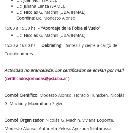
Dr. Juan Noir (SAME),
Lic. Juliana Lanza (SAME),
Lic. Nicolás G. Machin (UBA/INMAE)
Coordina:
Lic. Modesto Alonso
15:00 a 15:30 hs.
–
“
Abordaje de la Fobia al Vuelo”
Lic. Nicolás G. Machin (UBA/INMAE)
15:30 a 16:00 hs. –
Debriefing
– Síntesis y cierre a cargo de
Coordinadores.
Actividad no arancelada.
Los certificados se envían por mail
(
certificadosjornadas@psi.uba.ar
)
Comité Científico:
Modesto Alonso, Horacio Hunicken, Nicolás
G. Machin y Maximiliano Sigler.
Comité Organizador:
Nicolás G. Machin, Viviana Loponte,
Modesto Alonso, Antonella Pelosi, Agustina Santarossa.