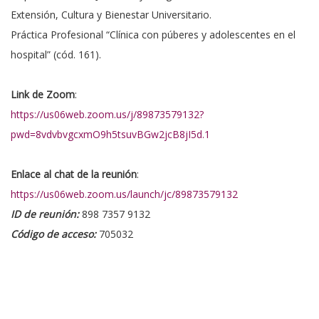
Extensión, Cultura y Bienestar Universitario.
Práctica Profesional “Clínica con púberes y adolescentes en el
hospital” (cód. 161).
Link de Zoom
:
https://us06web.zoom.us/j/89873579132?
pwd=8vdvbvgcxmO9h5tsuvBGw2jcB8jI5d.1
Enlace al chat de la reunión
:
https://us06web.zoom.us/launch/jc/89873579132
ID de reunión:
898 7357 9132
Código de acceso:
705032