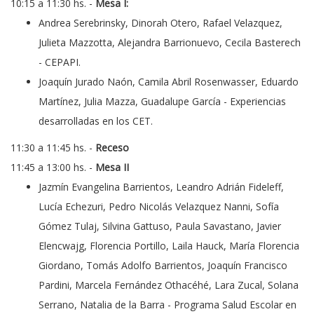
10:15 a 11:30 hs. -
Mesa I:
Andrea Serebrinsky, Dinorah Otero, Rafael Velazquez,
Julieta Mazzotta, Alejandra Barrionuevo, Cecila Basterech
- CEPAPI.
Joaquín Jurado Naón, Camila Abril Rosenwasser, Eduardo
Martínez, Julia Mazza, Guadalupe García - Experiencias
desarrolladas en los CET.
11:30 a 11:45 hs. -
Receso
11:45 a 13:00 hs. -
Mesa II
Jazmín Evangelina Barrientos, Leandro Adrián Fideleff,
Lucía Echezuri, Pedro Nicolás Velazquez Nanni, Sofía
Gómez Tulaj, Silvina Gattuso, Paula Savastano, Javier
Elencwajg, Florencia Portillo, Laila Hauck, María Florencia
Giordano, Tomás Adolfo Barrientos, Joaquín Francisco
Pardini, Marcela Fernández Othacéhé, Lara Zucal, Solana
Serrano, Natalia de la Barra - Programa Salud Escolar en