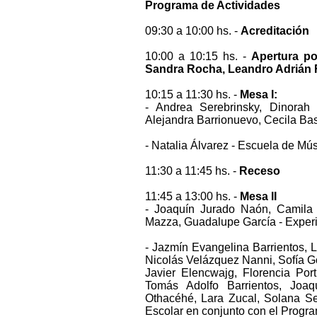
Programa de Actividades
09:30 a 10:00 hs. -
Acreditación
10:00 a 10:15 hs. -
Apertura po
Sandra Rocha, Leandro Adrián Fi
10:15 a 11:30 hs. -
Mesa I:
- Andrea Serebrinsky, Dinorah 
Alejandra Barrionuevo, Cecila Ba
- Natalia Álvarez - Escuela de Mús
11:30 a 11:45 hs. -
Receso
11:45 a 13:00 hs. -
Mesa II
- Joaquín Jurado Naón, Camila 
Mazza, Guadalupe García - Experi
- Jazmín Evangelina Barrientos, L
Nicolás Velázquez Nanni, Sofía G
Javier Elencwajg, Florencia Port
Tomás Adolfo Barrientos, Joaq
Othacéhé, Lara Zucal, Solana Se
Escolar en conjunto con el Progr