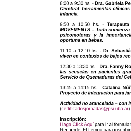
8:00 a 9:30 hs. -
Dra. Gabriela P
Cerebral: herramientas clínicas 
infancia.
9:50 a 10:50 hs. -
Terapeut
MOVEMENTS – Todo comienza en
psicomotoras y la importanci
oportuna en bebes.
11:10 a 12:10 hs. -
Dr. Sebasti
viven en contextos de bajos rec
12:30 a 13:30 hs. -
Dra. Fanny R
las secuelas en pacientes gra
Servicio de Quemaduras del Ce
13:45 a 14:15 hs. -
Catalina Núñ
Proyecto de integración para ja
Actividad no arancelada – con i
(
certificadosjornadas@psi.uba.ar
)
Inscripción:
Haga Click Aquí
para ir al formular
Recuerde: El tiempo para inscribir