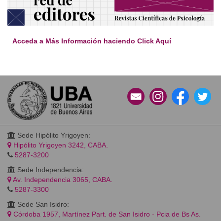
Acceda a Más Información haciendo Click Aquí
Sede Hipólito Yrigoyen:
Hipólito Yrigoyen 3242, CABA.
5287-3200
Sede Independencia:
Av. Independencia 3065, CABA.
5287-3300
Sede San Isidro:
Córdoba 1957, Martínez Part. de San Isidro - Pcia de Bs As.