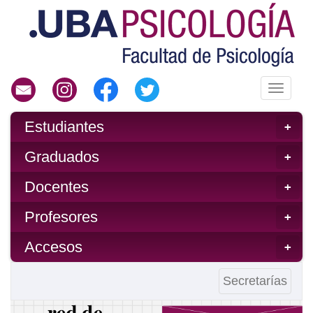
Toggle
navigati
Estudiantes
+
Graduados
+
Docentes
+
Profesores
+
Accesos
+
Menu
Secretarías
Secre