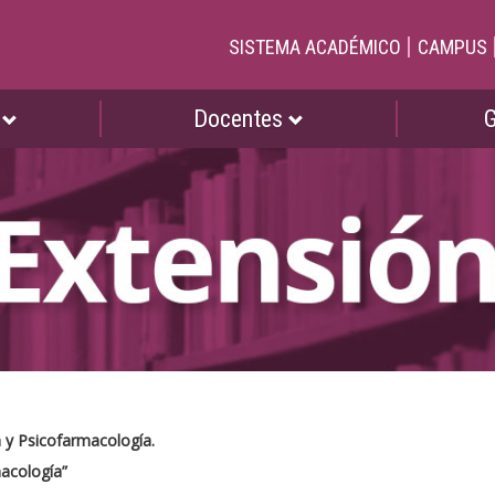
|
SISTEMA ACADÉMICO
CAMPUS
s
Docentes
 y Psicofarmacología.
macología”