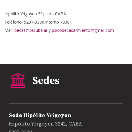
Hipólito Yrigoyen 3° piso - CABA
Teléfono: 5287-3300 interno 73381
Mail:
becas@psi.uba.ar
y
psicobecasarmiento@gmail.com
Sede Hipólito Yrigoyen
Hipólito Yrigoyen 3242, CABA