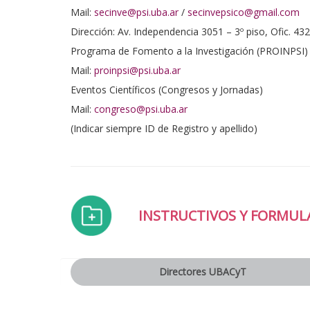
Mail:
secinve@psi.uba.ar
/
secinvepsico@gmail.com
Dirección: Av. Independencia 3051 – 3º piso, Ofic. 432
Programa de Fomento a la Investigación (PROINPSI)
Mail:
proinpsi@psi.uba.ar
Eventos Científicos (Congresos y Jornadas)
Mail:
congreso@psi.uba.ar
(Indicar siempre ID de Registro y apellido)
INSTRUCTIVOS Y FORMUL
Directores UBACyT