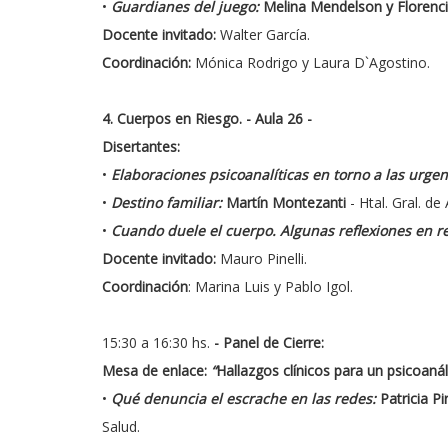
•
Guardianes del juego:
Melina Mendelson y Floren
Docente invitado:
Walter García.
Coordinación:
Mónica Rodrigo y Laura D`Agostino.
4. Cuerpos en Riesgo.
- Aula 26 -
Disertantes:
•
Elaboraciones psicoanalíticas en torno a las urgen
•
Destino familiar:
Martín Montezanti
- Htal. Gral. d
•
Cuando duele el cuerpo. Algunas reflexiones en rel
Docente invitado:
Mauro Pinelli.
Coordinación
: Marina Luis y Pablo Igol.
15:30 a 16:30 hs.
- Panel de Cierre:
Mesa de enlace:
“
Hallazgos clínicos para un psicoanáli
•
Qué denuncia el escrache en las redes:
Patricia Pir
Salud.