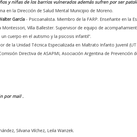
niños y niñas de los barrios vulnerados además sufren por ser pato
erna en la Dirección de Salud Mental Municipio de Moreno.
alter García
- Psicoanalista. Miembro de la FARP. Enseñante en la Esc
ía Montessori, Villa Ballester. Supervisor de equipo de acompañamien
un cuerpo en el autismo y la psicosis infantil”.
dor de la Unidad Técnica Especializada en Maltrato Infanto Juvenil (
omisión Directiva de ASAPMI, Asociación Argentina de Prevención del
án por mail
.
rnández, Silvana Vilchez, Leila Wanzek.