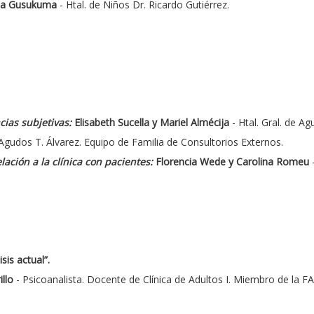
cia Gusukuma
- Htal. de Niños Dr. Ricardo Gutiérrez.
cias subjetivas:
Elisabeth Sucella y Mariel Almécija
- Htal. Gral. de A
e Agudos T. Álvarez. Equipo de Familia de Consultorios Externos.
ación a la clínica con pacientes:
Florencia Wede y Carolina Romeu
-
sis actual”.
illo
- Psicoanalista. Docente de Clínica de Adultos I. Miembro de la F