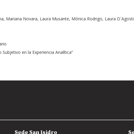
na, Mariana Novara, Laura Musante, Mónica Rodrigo, Laura D`Agostino
ario
 Subjetivo en la Experiencia Analítica”
Sede San Isidro
S