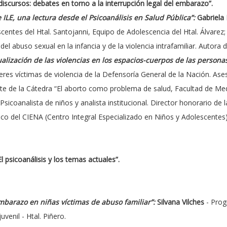
 discursos: debates en torno a la interrupción legal del embarazo”.
e ILE, una lectura desde el Psicoanálisis en Salud Pública”:
Gabriela 
centes del Htal. Santojanni, Equipo de Adolescencia del Htal. Álvare
l abuso sexual en la infancia y de la violencia intrafamiliar. Autora de
tualización de las violencias en los espacios-cuerpos de las person
jeres víctimas de violencia de la Defensoría General de la Nación. As
te de la Cátedra “El aborto como problema de salud, Facultad de Med
Psicoanalista de niños y analista institucional. Director honorario de
dico del CIENA (Centro Integral Especializado en Niños y Adolescentes
l psicoanálisis y los temas actuales”.
embarazo en niñas víctimas de abuso familiar”:
Silvana Vilches
- Prog
venil - Htal. Piñero.