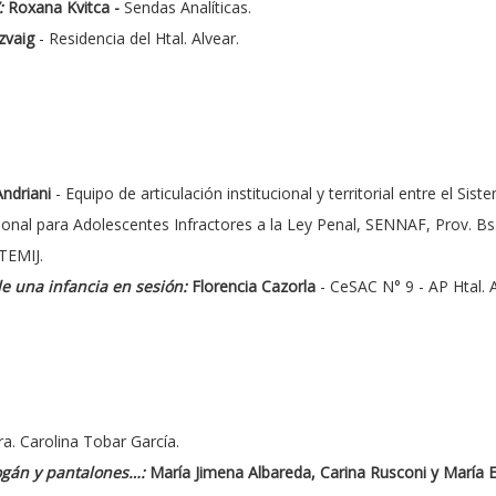
”:
Roxana Kvitca -
Sendas Analíticas.
zvaig
- Residencia del Htal. Alvear.
ndriani
- Equipo de articulación institucional y territorial entre el Sis
onal para Adolescentes Infractores a la Ley Penal, SENNAF, Prov. Bs.
TEMIJ.
de una infancia en sesión:
Florencia Cazorla
- CeSAC N° 9 - AP Htal. A
ra. Carolina Tobar García.
bogán y pantalones…:
María Jimena Albareda, Carina Rusconi y María