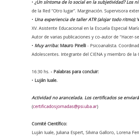
•
¿Un síntoma de lo social en la subjetividad? Los 
de la Red “Otro lugar”. Marginación. Supervisora ext
•
Una experiencia de taller ATR (alojar todo ritmo):
W
XV. Asistente Educacional en la Escuela Especial Mar
Autor de varias publicaciones y co-autor de “Hacer-se 
•
Muy arriba:
Mauro Pinelli
- Psicoanalista. Coordina
Adolescentes. Integrante del CIENA y miembro de la C
16:30 hs.
- Palabras para concluir:
•
Luján Iuale.
Actividad no arancelada. Los certificados se enviar
(
certificadosjornadas@psi.uba.ar
)
Comité Científico:
Luján Iuale, Juliana Espert, Silvina Galloro, Lorena Fe