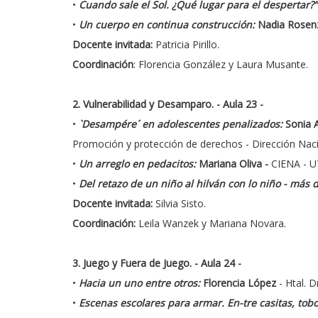
•
Cuando sale el Sol. ¿Qué lugar para el despertar?
•
Un cuerpo en continua construcción:
Nadia Rosen
Docente invitada:
Patricia Pirillo.
Coordinación
: Florencia González y Laura Musante.
2. Vulnerabilidad y Desamparo.
- Aula 23 -
•
`Desampére´ en adolescentes penalizados:
Sonia A
Promoción y protección de derechos - Dirección Naci
•
Un arreglo en pedacitos:
Mariana Oliva -
CIENA - U
•
Del retazo de un niño al hilván con lo niño - más 
Docente invitada:
Silvia Sisto.
Coordinación:
Leila Wanzek y Mariana Novara.
3. Juego y Fuera de Juego. - Aula 24 -
•
Hacia un uno entre otros:
Florencia López
- Htal. D
•
Escenas escolares para armar. En-tre casitas, to