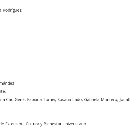
a Rodríguez.
ernández
nte.
rena Cao Gené, Fabiana Tomei, Susana Lado, Gabriela Montero, Jonath
 Extensión, Cultura y Bienestar Universitario