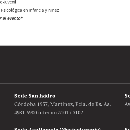
o-Juvenil
 Psicológica en Infancia y Niñez
r al evento*
Sede San Isidro
S
Córdoba 1957, Martínez, Pcia. de Bs. As.
Av
4931-6900 interno 5101 / 5102
Sede Avellaneda (Musicoterapia)
S