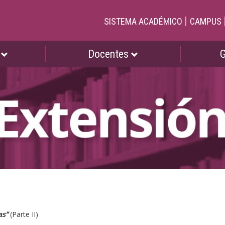
|
SISTEMA ACADÉMICO
CAMPUS
s
Docentes
as”
(Parte II)