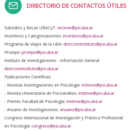
DIRECTORIO DE CONTACTOS ÚTILES
Subsidios y Becas UBACyT:
secinve@psi.uba.ar
Incentivos y Categorizaciones:
incentivos@psi.uba.ar
Programa de Viajes de la UBA:
direccioninstituto@psi.uba.ar
Proinpsi:
proinpsi@psi.uba.ar
Instituto de Investigaciones - Información General:
direccioninstituto@psi.uba.ar
Publicaciones Científicas:
- Revistas Investigaciones en Psicología:
instinve@psi.uba.ar
- Revista Universitaria de Psicoanálisis:
instinve@psi.uba.ar
- Premio Facultad de Psicología:
instinve@psi.uba.ar
- Anuario de Investigaciones:
anuario@psi.uba.ar
Congreso Internacional de Investigación y Práctica Profesional
en Psicología:
congreso@psi.uba.ar