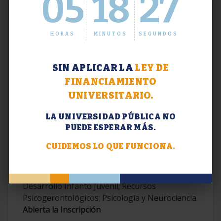
05
18
28
HORAS
MINUTOS
SEGUNDOS
SIN APLICAR LA
LEY DE
FINANCIAMIENTO
UNIVERSITARIO.
LA UNIVERSIDAD PÚBLICA NO
PUEDE ESPERAR MÁS.
Extensión. Diplomaturas 2026.
CUIDEMOS LO QUE FUNCIONA.
Terapias Cognitivo-Conductuales
Contemporáneas; Problemáticas en el
Desarrollo Infanto Juvenil; Recursos
Psicogerontológicos; Psicología y Neurociencia.
Abierta la Inscripción